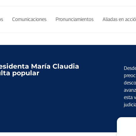
os
Comunicaciones
Pronunciamientos
Aliadas en acci
esidenta María Claudia
Desde
lta popular
preoc
desco
avanza
esta 
judici