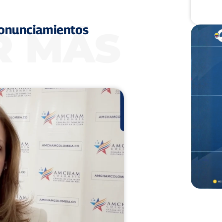
onunciamientos
R MÁS